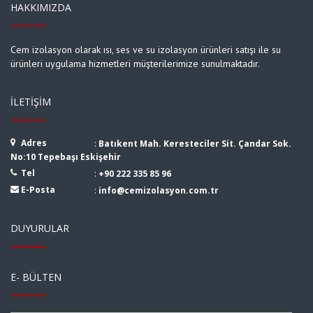
HAKKIMIZDA
Cem izolasyon olarak ısı, ses ve su izolasyon ürünleri satışı ile su
ürünleri uygulama hizmetleri müşterilerimize sunulmaktadır.
İLETIŞIM
Adres
:
Batıkent Mah. Keresteciler Sit. Çandar Sok.
No:10 Tepebaşı Eskişehir
Tel
:
+90 222 335 85 96
E-Posta
:
info@cemizolasyon.com.tr
DUYURULAR
E- BÜLTEN