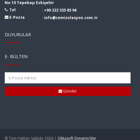
No:10 Tepebaşı Eskişehir
Tel
:
+90 222 335 85 96
E-Posta
:
info@cemizolasyon.com.tr
DUYURULAR
E- BÜLTEN
Gönder
© Tüm Hakları Saklıdır 2026 |
Okkasoft DynamicSite