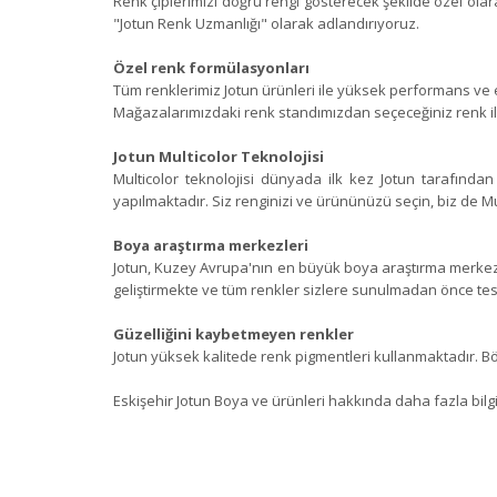
Renk çiplerimizi doğru rengi gösterecek şekilde özel olara
"Jotun Renk Uzmanlığı" olarak adlandırıyoruz.
Özel renk formülasyonları
Tüm renklerimiz Jotun ürünleri ile yüksek performans ve e
Mağazalarımızdaki renk standımızdan seçeceğiniz renk ile 
Jotun Multicolor Teknolojisi
Multicolor teknolojisi dünyada ilk kez Jotun tarafından g
yapılmaktadır. Siz renginizi ve ürününüzü seçin, biz de Mult
Boya araştırma merkezleri
Jotun, Kuzey Avrupa'nın en büyük boya araştırma merkezi
geliştirmekte ve tüm renkler sizlere sunulmadan önce tes
Güzelliğini kaybetmeyen renkler
Jotun yüksek kalitede renk pigmentleri kullanmaktadır. B
Eskişehir Jotun Boya ve ürünleri hakkında daha fazla bilgi 