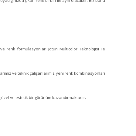
yadığınızda çıkan renk birbiri ile aynı olacaktır. Biz bunu
r ve renk formülasyonları Jotun Multicolor Teknolojisi ile
rımız ve teknik çalışanlarımız yeni renk kombinasyonları
 güzel ve estetik bir görünüm kazandırmaktadır.