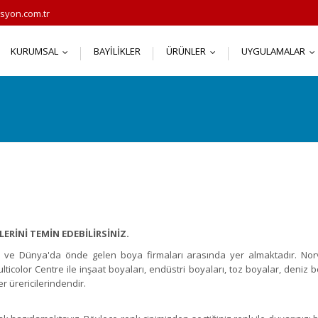
syon.com.tr
KURUMSAL
BAYILIKLER
ÜRÜNLER
UYGULAMALAR
...
...
.
RİNİ TEMİN EDEBİLİRSİNİZ.
da ve Dünya'da önde gelen boya firmaları arasında yer almaktadır. Norv
ulticolor Centre ile inşaat boyaları, endüstri boyaları, toz boyalar, deniz
r ürericilerindendir.