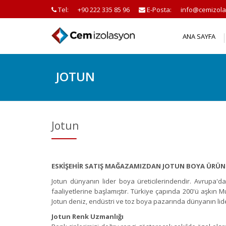
Tel:
+90 222 335 85 96
E-Posta:
info@cemizola
ANA SAYFA
JOTUN
Jotun
ESKİŞEHİR SATIŞ MAĞAZAMIZDAN JOTUN BOYA ÜRÜNLE
Jotun dünyanın lider boya üreticilerindendir. Avrupa'
faaliyetlerine başlamıştır. Türkiye çapında 200'ü aşkın M
Jotun deniz, endüstri ve toz boya pazarında dünyanın lide
Jotun Renk Uzmanlığı