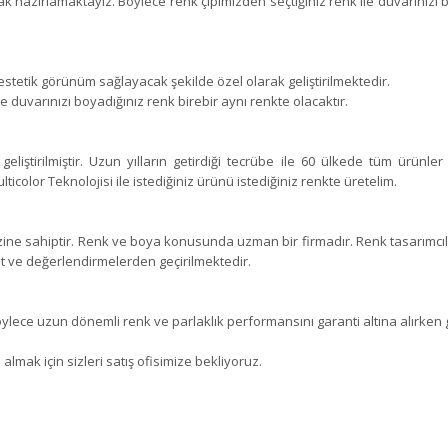
k hazırlamaktayız. Böylece renk çipimizden seçtiğiniz renk ile duvarınızı bo
stetik görünüm sağlayacak şekilde özel olarak geliştirilmektedir.
duvarınızı boyadığınız renk birebir aynı renkte olacaktır.
eliştirilmiştir. Uzun yılların getirdiği tecrübe ile 60 ülkede tüm ürünle
icolor Teknolojisi ile istediğiniz ürünü istediğiniz renkte üretelim.
ne sahiptir. Renk ve boya konusunda uzman bir firmadır. Renk tasarımcıla
t ve değerlendirmelerden geçirilmektedir.
öylece uzun dönemli renk ve parlaklık performansını garanti altına alırken
almak için sizleri satış ofisimize bekliyoruz.