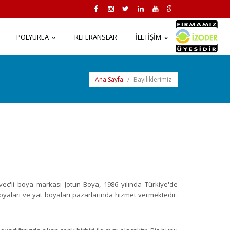
POLYUREA
REFERANSLAR
İLETIŞIM
..
...
...
Ana Sayfa
/
Bayiliklerimiz
eç'li boya markası Jotun Boya, 1986 yılında Türkiye'de
 boyaları ve yat boyaları pazarlarında hizmet vermektedir.