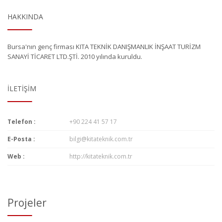
HAKKINDA
Bursa'nın genç firması KITA TEKNİK DANIŞMANLIK İNŞAAT TURİZM
SANAYİ TİCARET LTD.ŞTİ. 2010 yılında kuruldu.
İLETIŞIM
Telefon :
+90 224 41 57 17
E-Posta :
bilgi@kitateknik.com.tr
Web :
http://kitateknik.com.tr
Projeler