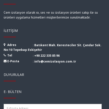
Cem izolasyon olarak ısı, ses ve su izolasyon ürünleri satışı ile su
ürünleri uygulama hizmetleri müşterilerimize sunulmaktadır.
İLETIŞIM
Adres
:
Batıkent Mah. Keresteciler Sit. Çandar Sok.
No:10 Tepebaşı Eskişehir
Tel
:
+90 222 335 85 96
E-Posta
:
info@cemizolasyon.com.tr
DUYURULAR
E- BÜLTEN