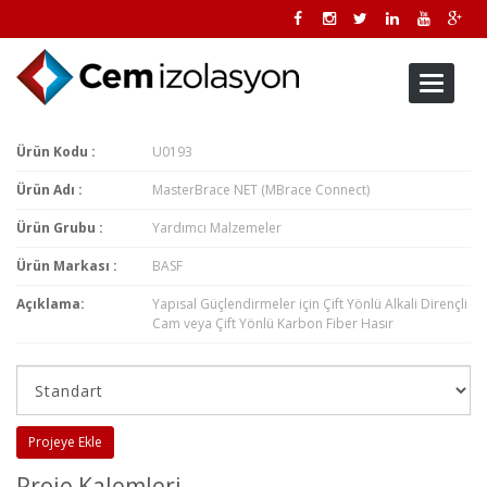
Toggle
navigati
Ürün Kodu :
U0193
Ürün Adı :
MasterBrace NET (MBrace Connect)
Ürün Grubu :
Yardımcı Malzemeler
Ürün Markası :
BASF
Açıklama:
Yapısal Güçlendirmeler için Çift Yönlü Alkali Dirençli
Cam veya Çift Yönlü Karbon Fiber Hasır
Projeye Ekle
Proje Kalemleri