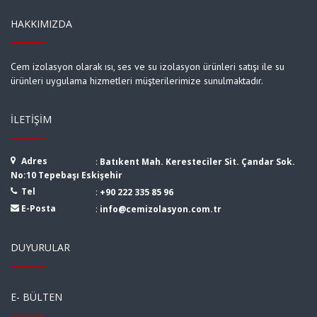
HAKKIMIZDA
Cem izolasyon olarak ısı, ses ve su izolasyon ürünleri satışı ile su
ürünleri uygulama hizmetleri müşterilerimize sunulmaktadır.
İLETIŞIM
Adres
:
Batıkent Mah. Keresteciler Sit. Çandar Sok.
No:10 Tepebaşı Eskişehir
Tel
:
+90 222 335 85 96
E-Posta
:
info@cemizolasyon.com.tr
DUYURULAR
E- BÜLTEN