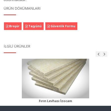
ÜRÜN DÖKÜMANLARI
Broşür
Taşyünü
Güvenlik Formu
İLGILI ÜRÜNLER
Fırın Şiltesi 55 Beyaz
Ürün Detayı
Fırın Levhası İzocam