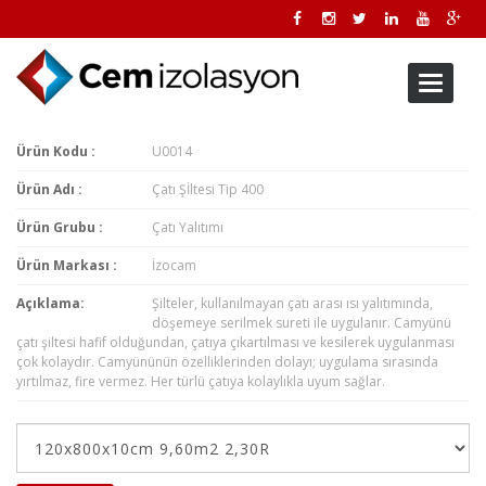
Toggle
navigati
Ürün Kodu :
U0014
Ürün Adı :
Çatı Şİltesi Tip 400
Ürün Grubu :
Çatı Yalıtımı
Ürün Markası :
İzocam
Açıklama:
Şilteler, kullanılmayan çatı arası ısı yalıtımında,
döşemeye serilmek sureti ile uygulanır. Camyünü
çatı şiltesi hafif olduğundan, çatıya çıkartılması ve kesilerek uygulanması
çok kolaydır. Camyününün özelliklerinden dolayı; uygulama sırasında
yırtılmaz, fire vermez. Her türlü çatıya kolaylıkla uyum sağlar.