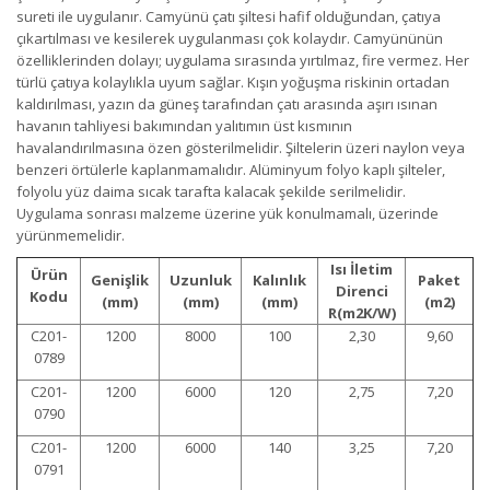
sureti ile uygulanır. Camyünü çatı şiltesi hafif olduğundan, çatıya
çıkartılması ve kesilerek uygulanması çok kolaydır. Camyününün
özelliklerinden dolayı; uygulama sırasında yırtılmaz, fire vermez. Her
türlü çatıya kolaylıkla uyum sağlar. Kışın yoğuşma riskinin ortadan
kaldırılması, yazın da güneş tarafından çatı arasında aşırı ısınan
havanın tahliyesi bakımından yalıtımın üst kısmının
havalandırılmasına özen gösterilmelidir. Şiltelerin üzeri naylon veya
benzeri örtülerle kaplanmamalıdır. Alüminyum folyo kaplı şilteler,
folyolu yüz daima sıcak tarafta kalacak şekilde serilmelidir.
Uygulama sonrası malzeme üzerine yük konulmamalı, üzerinde
yürünmemelidir.
Isı İletim
Ürün
Genişlik
Uzunluk
Kalınlık
Paket
Direnci
Kodu
(mm)
(mm)
(mm)
(m2)
R(m2K/W)
C201-
1200
8000
100
2,30
9,60
0789
C201-
1200
6000
120
2,75
7,20
0790
C201-
1200
6000
140
3,25
7,20
0791