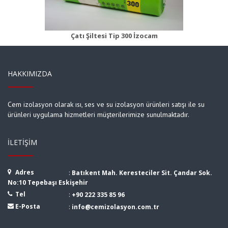
Ürün Detayı
Çatı Şiltesi Tip 300 İzocam
HAKKIMIZDA
Cem izolasyon olarak ısı, ses ve su izolasyon ürünleri satışı ile su
ürünleri uygulama hizmetleri müşterilerimize sunulmaktadır.
İLETIŞIM
Adres
:
Batıkent Mah. Keresteciler Sit. Çandar Sok.
No:10 Tepebaşı Eskişehir
Tel
:
+90 222 335 85 96
E-Posta
:
info@cemizolasyon.com.tr