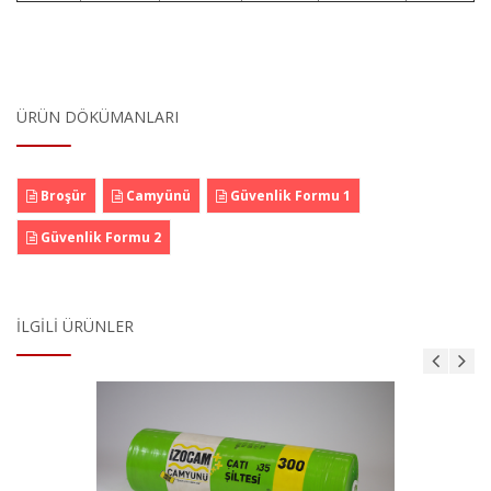
ÜRÜN DÖKÜMANLARI
Broşür
Camyünü
Güvenlik Formu 1
Güvenlik Formu 2
İLGILI ÜRÜNLER
Çatı Şiltesi Tip 350