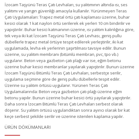
İzocam Taşyünü Teras Çatı Levhaları, su yalıtımının altında ısı, ses
yalıtımı ve yangın güvenliği amacıyla kullanılır. Yürünmeyen Teras
Çatı Uygulamaları: Trapez metal örtü çatı kaplaması üzerine, buhar
kesici olarak 1 kat naylon örtü serilerek ek yerleri 10 cm bindirilir ve
yapıştırılır. Buhar kesici katmanının üzerine, ısı yalıtım kalınlığına göre,
tek veya iki kat İzocam Taşyünü Teras Çatı Levhası, geniş pullu
dübellerle trapez metal örtüye tespit edilerek yerleştirilir, iki kat
uygulamada, levha ek yerlerinin şaşırtılması tavsiye edilir. Bunun
üzerine, su yalıtım membranı (bitümlü membran, pvc, tpo vb.)
uygulanır. Beton veya gazbeton çatı plağı var ise, eğim betonu
üzerine buhar kesici membranlar yayılarak yapıştırılır. Bunun üzerine
İzocam Taşyünü Bitümlü Teras Çatı Levhaları, serbestçe serilir,
uygulama seçimine göre de geniş pullu dübellerle tespit edilir.
Üzerine su yalıtım örtüsü uygulanır. Yürünen Teras Çatı
Uygulamalarında: Beton veya gazbeton çatı plağı üzerine eğim
betonu yapılır. Bunun üzerine buhar kesici örtü yayılarak yapıştırılır.
Daha sonra İzocam Bitümlü Teras Çatı Levhaları serbest olarak
döşenir. Su yalıtım örtüsü uygulandıktan sonra ayırıcı olarak bir kat
keçe serbest şekilde serilir ve üzerine istenilen kaplama yapılır.
ÜRÜN DÖKÜMANLARI