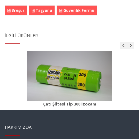
Broşür
Taşyünü
Güvenlik Formu
İLGILI ÜRÜNLER
Çatı Şiltesi Tip 350
Ürün Detayı
Çatı Şiltesi Tip 300 İzocam
HAKKIMIZDA