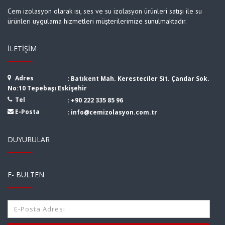
Cem izolasyon olarak ısı, ses ve su izolasyon ürünleri satışı ile su
ürünleri uygulama hizmetleri müşterilerimize sunulmaktadır.
İLETIŞIM
Adres
:
Batıkent Mah. Keresteciler Sit. Çandar Sok.
No:10 Tepebaşı Eskişehir
Tel
:
+90 222 335 85 96
E-Posta
:
info@cemizolasyon.com.tr
DUYURULAR
E- BÜLTEN