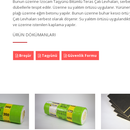
Bunun üzerine İzocam Taşyünü Bitümlü Teras Çatı Levhaları, serbes
dübellerle tespit edilir. Üzerine su yalıtım örtüsü uygulanır. Yürü
plağı üzerine eğim betonu yapılır. Bunun üzerine buhar kesici örtü 
Çatı Levhaları serbest olarak döşenir. Su yalıtım örtüsü uygulandıkta
ve üzerine istenilen kaplama yapılır.
ÜRÜN DÖKÜMANLARI
Broşür
Taşyünü
Güvenlik Formu
tesi Tip 400
Foamb
Endüstriyel Yapı
Levhası
n Detayı
Ürü
Ürün Detayı