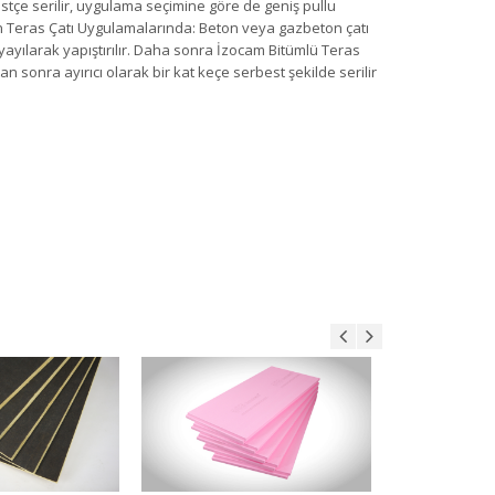
tçe serilir, uygulama seçimine göre de geniş pullu
nen Teras Çatı Uygulamalarında: Beton veya gazbeton çatı
yayılarak yapıştırılır. Daha sonra İzocam Bitümlü Teras
n sonra ayırıcı olarak bir kat keçe serbest şekilde serilir
oard 1500 D
Foamboard 2000 D
Foam
n Detayı
Ürün Detayı
Ür