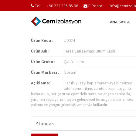
Tel:
+90 222 335 85 96
E-Posta:
info@cemizola
ANA SAYFA
Ürün Kodu :
U0024
Ürün Adı :
Teras Çatı Levhası Bitüm Kaplı
Ürün Grubu :
Çatı Yalıtımı
Ürün Markası :
İzocam
Açıklama:
Her iki yüzeyi kaplamasız veya bir yüzeyi
bitüm emdirilmiş camtülü kaplı taşyünü
levha olup, her çesit ve eğimdeki metal ve ahşap çatılarda,
yürünen veya yürünmeyen geleneksel teras çatılarda ısı, ses
yalıtımı ve yangın güvenliği amacıyla kullanılır.