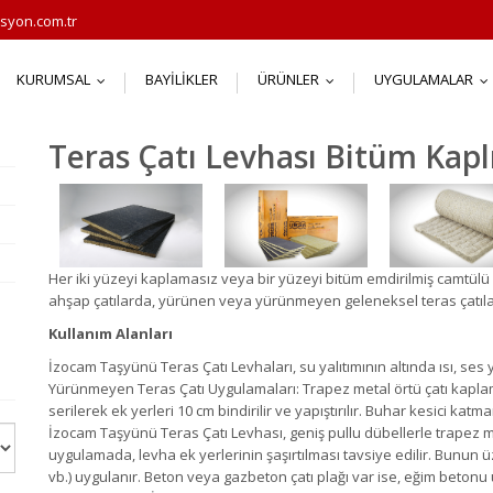
syon.com.tr
KURUMSAL
BAYILIKLER
ÜRÜNLER
UYGULAMALAR
...
...
.
Teras Çatı Levhası Bitüm Kapl
Her iki yüzeyi kaplamasız veya bir yüzeyi bitüm emdirilmiş camtülü 
ahşap çatılarda, yürünen veya yürünmeyen geleneksel teras çatılarda
Kullanım Alanları
İzocam Taşyünü Teras Çatı Levhaları, su yalıtımının altında ısı, ses y
Yürünmeyen Teras Çatı Uygulamaları: Trapez metal örtü çatı kaplam
serilerek ek yerleri 10 cm bindirilir ve yapıştırılır. Buhar kesici katma
İzocam Taşyünü Teras Çatı Levhası, geniş pullu dübellerle trapez metal
uygulamada, levha ek yerlerinin şaşırtılması tavsiye edilir. Bunun
vb.) uygulanır. Beton veya gazbeton çatı plağı var ise, eğim betonu 