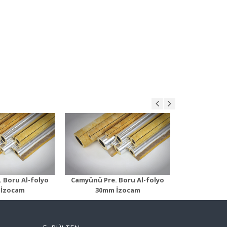
ü Pre. Boru
Camyünü Pre. Boru
Camyü
olyo 30mm
Al-folyo 40mm
Al-
n Detayı
Ürün Detayı
Ür
 Boru Al-folyo
Camyünü Pre. Boru Al-folyo
Camyünü Pre
İzocam
30mm İzocam
40mm