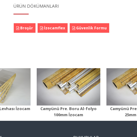
ÜRÜN DÖKÜMANLARI
Broşür
İzocamflex
Güvenlik Formu
ü Pre. Boru
Camyünü Pre. Boru
Camyün
lyo 100mm
Al-folyo 25mm
Al-f
n Detayı
Ürün Detayı
Ürü
Levhası İzocam
Camyünü Pre. Boru Al-folyo
Camyünü Pre.
100mm İzocam
25mm 