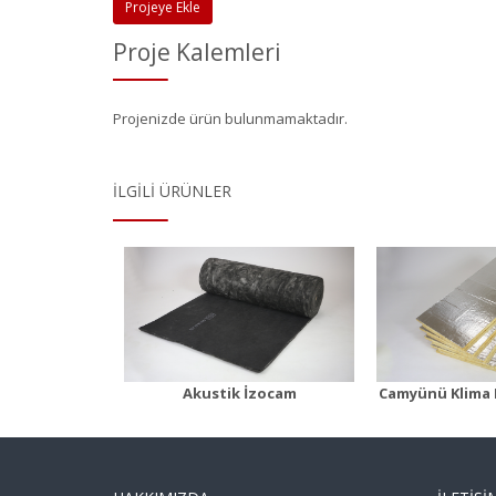
Projeye Ekle
Proje Kalemleri
Projenizde ürün bulunmamaktadır.
İLGILI ÜRÜNLER
ustik
Camyünü Klima
Camyün
Levhası
Al-fo
 Detayı
Ürün Detayı
Ürü
Akustik İzocam
Camyünü Klima 