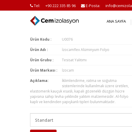
Tel:
+90 222 335 85 96
E-Posta:
info@cemizola
ANA SAYFA
Ürün Kodu :
U0076
Ürün Adı :
İzocamflex Alüminyum Folyo
Ürün Grubu :
Tesisat Yalıtımı
Ürün Markası :
İzocam
Açıklama:
İklimlendirme, ısıtma ve soğutma
sistemlerinde kullanılmak üzere üretilen,
elastomerik kauçuk esaslı, kapalı gözenekli düzgün hücre
yapısına sahip levha şeklinde yalıtım malzemesidir. Al-folyo
kaplı ve kendinden yapışkanlı tipleri bulunmaktadır.