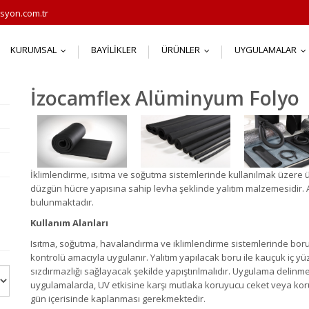
syon.com.tr
KURUMSAL
BAYILIKLER
ÜRÜNLER
UYGULAMALAR
...
...
.
İzocamflex Alüminyum Folyo
İklimlendirme, ısıtma ve soğutma sistemlerinde kullanılmak üzere ü
düzgün hücre yapısına sahip levha şeklinde yalıtım malzemesidir. Al
bulunmaktadır.
Kullanım Alanları
Isıtma, soğutma, havalandırma ve iklimlendirme sistemlerinde boru 
kontrolü amacıyla uygulanır. Yalıtım yapılacak boru ile kauçuk iç yü
sızdırmazlığı sağlayacak şekilde yapıştırılmalıdır. Uygulama delinm
uygulamalarda, UV etkisine karşı mutlaka koruyucu ceket veya koru
gün içerisinde kaplanması gerekmektedir.