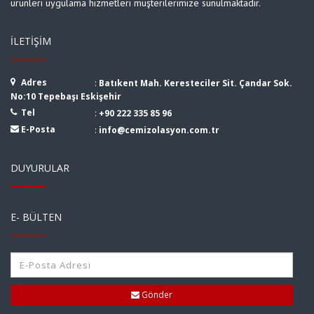
ürünleri uygulama hizmetleri müşterilerimize sunulmaktadır.
İLETIŞIM
Adres
:
Batıkent Mah. Keresteciler Sit. Çandar Sok.
No:10 Tepebaşı Eskişehir
Tel
:
+90 222 335 85 96
E-Posta
:
info@cemizolasyon.com.tr
DUYURULAR
E- BÜLTEN
Gönder