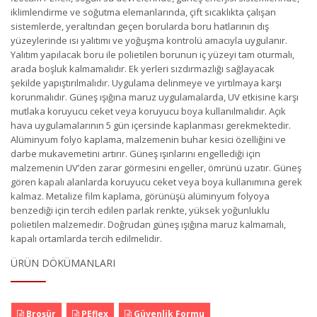
iklimlendirme ve soğutma elemanlarında, çift sıcaklıkta çalışan
sistemlerde, yeraltından geçen borularda boru hatlarının dış
yüzeylerinde ısı yalıtımı ve yoğuşma kontrolü amacıyla uygulanır.
Yalıtım yapılacak boru ile polietilen borunun iç yüzeyi tam oturmalı,
arada boşluk kalmamalıdır. Ek yerleri sızdırmazlığı sağlayacak
şekilde yapıştırılmalıdır. Uygulama delinmeye ve yırtılmaya karşı
korunmalıdır. Güneş ışığına maruz uygulamalarda, UV etkisine karşı
mutlaka koruyucu ceket veya koruyucu boya kullanılmalıdır. Açık
hava uygulamalarının 5 gün içersinde kaplanması gerekmektedir.
Alüminyum folyo kaplama, malzemenin buhar kesici özelliğini ve
darbe mukavemetini artırır. Güneş ışınlarını engellediği için
malzemenin UV’den zarar görmesini engeller, ömrünü uzatır. Güneş
gören kapalı alanlarda koruyucu ceket veya boya kullanımına gerek
kalmaz. Metalize film kaplama, görünüşü alüminyum folyoya
benzediği için tercih edilen parlak renkte, yüksek yoğunluklu
polietilen malzemedir. Doğrudan güneş ışığına maruz kalmamalı,
kapalı ortamlarda tercih edilmelidir.
ÜRÜN DÖKÜMANLARI
Broşür
PEflex
Güvenlik Formu