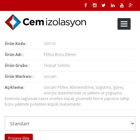
Toggle
navigati
Ürün Kodu :
U0110
Ürün Adı :
PEflex Boru 20mm
Ürün Grubu :
Tesisat Yalıtımı
Ürün Markası :
İzocam
Açıklama:
İzocam PEflex, iklimlendirme, soğutma, güneş
enerjisi sistemlerinde ısı yalıtımı ve yoğuşma
kontrolü sağlamak üzere üretilen kapalı gözenekli hücre yapısına sahip
boru şeklinde polietilen köpük malzemedir.
Projeye Ekle