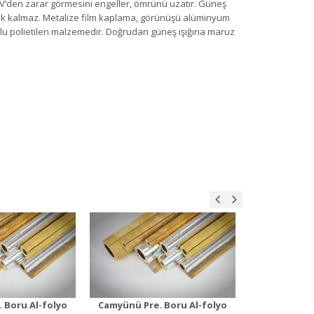
 UV’den zarar görmesini engeller, ömrünü uzatır. Güneş
ek kalmaz. Metalize film kaplama, görünüşü alüminyum
klu polietilen malzemedir. Doğrudan güneş ışığına maruz
ü Pre. Boru
Camyünü Pre. Boru
Camyü
olyo 30mm
Al-folyo 40mm
Al-
n Detayı
Ürün Detayı
Ür
 Boru Al-folyo
Camyünü Pre. Boru Al-folyo
Camyünü Pre