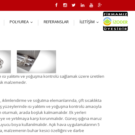
POLYUREA
REFERANSLAR
İLETIŞIM
..
...
...
e ısı yalıtımı ve yoğuşma kontrolü sağlamak üzere üretilen
pük malzemedir.
 iklimlendirme ve soğutma elemanlarında, çift sıcaklıkta
ş yüzeylerinde ısı yalıtımı ve yoğuşma kontrolü amacıyla
m oturmalı, arada boşluk kalmamalıdır. Ek yerleri
eye ve yırtılmaya karşı korunmalıdır. Güneş ışığına maruz
yucu boya kullanılmalıdır. Açık hava uygulamalarının 5
, malzemenin buhar kesici özelliğini ve darbe