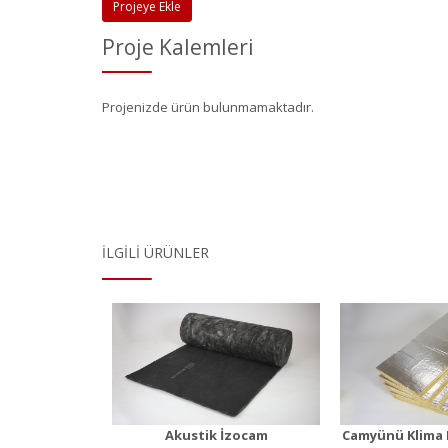
Projeye Ekle
Proje Kalemleri
Projenizde ürün bulunmamaktadır.
İLGILI ÜRÜNLER
ustik
Camyünü Klima
Camyün
Levhası
Al-fo
 Detayı
Ürün Detayı
Ürü
Akustik İzocam
Camyünü Klima 