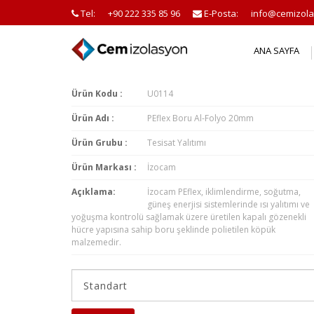
Tel:
+90 222 335 85 96
E-Posta:
info@cemizola
ANA SAYFA
Ürün Kodu :
U0114
Ürün Adı :
PEflex Boru Al-Folyo 20mm
Ürün Grubu :
Tesisat Yalıtımı
Ürün Markası :
İzocam
Açıklama:
İzocam PEflex, iklimlendirme, soğutma,
güneş enerjisi sistemlerinde ısı yalıtımı ve
yoğuşma kontrolü sağlamak üzere üretilen kapalı gözenekli
hücre yapısına sahip boru şeklinde polietilen köpük
malzemedir.