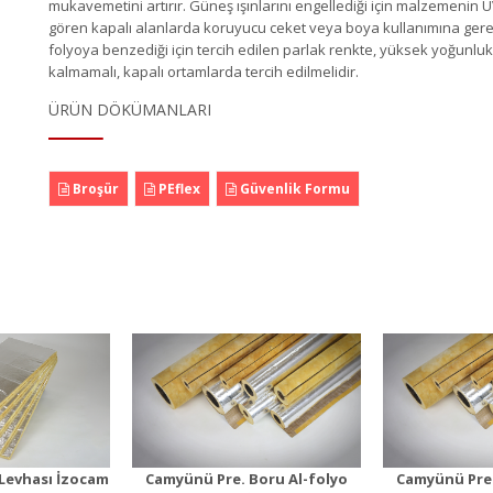
mukavemetini artırır. Güneş ışınlarını engellediği için malzemenin
gören kapalı alanlarda koruyucu ceket veya boya kullanımına ger
folyoya benzediği için tercih edilen parlak renkte, yüksek yoğunlu
kalmamalı, kapalı ortamlarda tercih edilmelidir.
ÜRÜN DÖKÜMANLARI
Broşür
PEflex
Güvenlik Formu
ü Pre. Boru
Camyünü Pre. Boru
Camyün
lyo 100mm
Al-folyo 25mm
Al-f
n Detayı
Ürün Detayı
Ürü
Levhası İzocam
Camyünü Pre. Boru Al-folyo
Camyünü Pre.