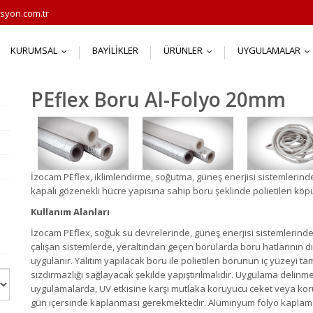
syon.com.tr
KURUMSAL
BAYILIKLER
ÜRÜNLER
UYGULAMALAR
...
...
.
PEflex Boru Al-Folyo 20mm
İzocam PEflex, iklimlendirme, soğutma, güneş enerjisi sistemlerind
kapalı gözenekli hücre yapısına sahip boru şeklinde polietilen kö
Kullanım Alanları
İzocam PEflex, soğuk su devrelerinde, güneş enerjisi sistemlerinde,
çalışan sistemlerde, yeraltından geçen borularda boru hatlarının dı
uygulanır. Yalıtım yapılacak boru ile polietilen borunun iç yüzeyi ta
sızdırmazlığı sağlayacak şekilde yapıştırılmalıdır. Uygulama delinm
uygulamalarda, UV etkisine karşı mutlaka koruyucu ceket veya koru
gün içersinde kaplanması gerekmektedir. Alüminyum folyo kaplama