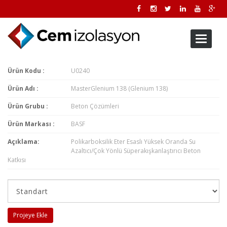
Toggle
navigati
Ürün Kodu :
U0240
Ürün Adı :
MasterGlenium 138 (Glenium 138)
Ürün Grubu :
Beton Çözümleri
Ürün Markası :
BASF
Açıklama:
Polikarboksilik Eter Esaslı Yüksek Oranda Su
Azaltıcı/Çok Yönlü Süperakışkanlaştırıcı Beton
Katkısı
Projeye Ekle