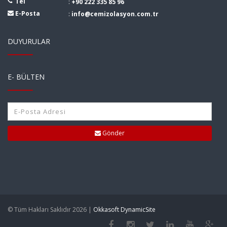
Tel
:
+90 222 335 85 96
E-Posta
:
info@cemizolasyon.com.tr
DUYURULAR
E- BÜLTEN
Gönder
© Tüm Hakları Saklıdır 2026 |
Okkasoft DynamicSite