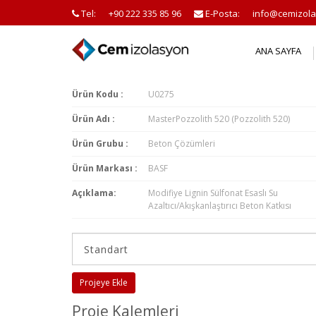
Tel:
+90 222 335 85 96
E-Posta:
info@cemizola
ANA SAYFA
Ürün Kodu :
U0275
Ürün Adı :
MasterPozzolith 520 (Pozzolith 520)
Ürün Grubu :
Beton Çözümleri
Ürün Markası :
BASF
Açıklama:
Modifiye Lignin Sülfonat Esaslı Su
Azaltıcı/Akışkanlaştırıcı Beton Katkısı
Projeye Ekle
Proje Kalemleri