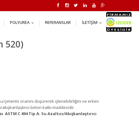
POLYUREA
REFERANSLAR
İLETIŞIM
..
...
...
h 520)
su/çimento oranını düşürerek işlenebilirliğini ve erken
ı/akışkanlaştırıcı beton katkı maddesidir.
sı ASTM C 494 Tip A: Su Azaltıcı/Akışkanlaştırıcı