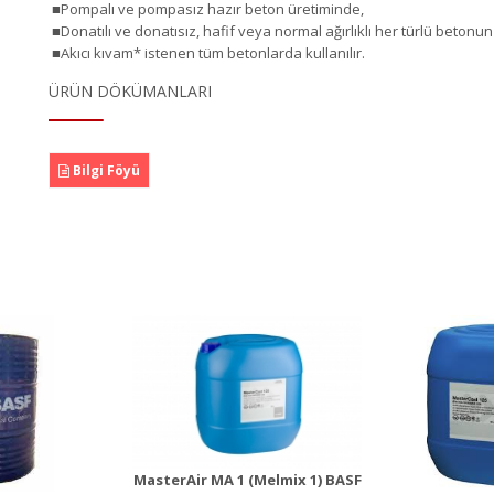
■Pompalı ve pompasız hazır beton üretiminde,
■Donatılı ve donatısız, hafif veya normal ağırlıklı her türlü betonun
■Akıcı kıvam* istenen tüm betonlarda kullanılır.
ÜRÜN DÖKÜMANLARI
Bilgi Föyü
rAir MA 1
Mast
MasterCast 125
lmix 1)
(Rh
(Rheomix 125)
n Detayı
Ürü
Ürün Detayı
MasterAir MA 1 (Melmix 1) BASF