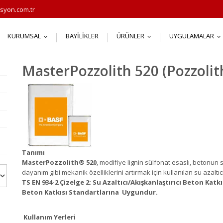
syon.com.tr
KURUMSAL
BAYILIKLER
ÜRÜNLER
UYGULAMALAR
...
...
.
MasterPozzolith 520 (Pozzolit
Tanımı
MasterPozzolith
®
520
, modifiye lignin sülfonat esaslı, betonun 
dayanım gibi mekanik özelliklerini artırmak için kullanılan su azaltıc
TS EN 934-2 Çizelge 2: Su Azaltıcı/Akışkanlaştırıcı Beton Katkı
Beton Katkısı Standartlarına Uygundur.
Kullanım Yerleri