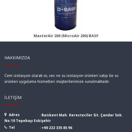
MasterAir 200B (MicroAir 200B)
Ürün Detayı
MasterAir 200 (MicroAir 200) BASF
HAKKIMIZDA
Cem izolasyon olarak ısı, ses ve su izolasyon ürünleri satışı ile su
ürünleri uygulama hizmetleri müşterilerimize sunulmaktadır.
İLETIŞIM
Adres
:
Batıkent Mah. Keresteciler Sit. Çandar Sok.
No:10 Tepebaşı Eskişehir
Tel
:
+90 222 335 85 96