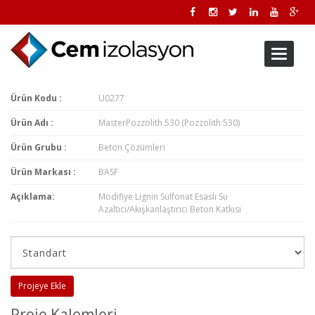
Toggle
navigati
Ürün Kodu :
U0277
Ürün Adı :
MasterPozzolith 530 (Pozzolith 530)
Ürün Grubu :
Beton Çözümleri
Ürün Markası :
BASF
Açıklama:
Modifiye Lignin Sülfonat Esaslı Su
Azaltıcı/Akışkanlaştırıcı Beton Katkısı
Projeye Ekle
Proje Kalemleri