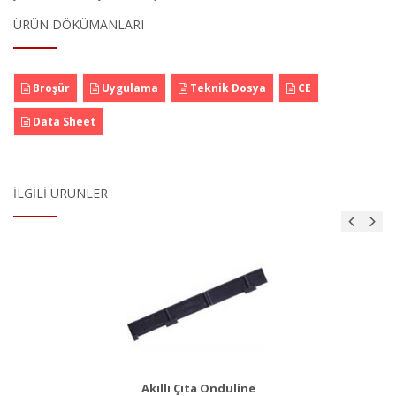
ÜRÜN DÖKÜMANLARI
Broşür
Uygulama
Teknik Dosya
CE
Data Sheet
İLGILI ÜRÜNLER
AKS 8
Ürün Detayı
Akıllı Çıta Onduline