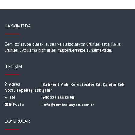
HAKKIMIZDA
Cem izolasyon olarak ısı, ses ve su izolasyon ürünleri satışı ile su
ürünleri uygulama hizmetleri müşterilerimize sunulmaktadır.
İLETIŞIM
Adres
:
Batıkent Mah. Keresteciler Sit. Çandar Sok.
No:10 Tepebaşı Eskişehir
Tel
:
+90 222 335 85 96
E-Posta
:
info@cemizolasyon.com.tr
DUYURULAR