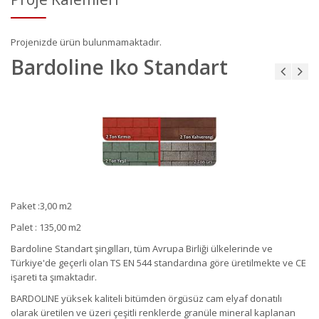
Projenizde ürün bulunmamaktadır.
Bardoline Iko Standart
Paket :3,00 m2
Palet : 135,00 m2
Bardoline Standart
şingı
llar
ı
,
t
üm Avrupa
Birliğ
i ü
lkelerinde
ve
T
ü
rkiye'de
ge
ç
erli olan
TS
EN 544
standard
ı
na g
ö
re
ü
retilmekte
ve CE
işareti
ta
şı
maktad
ır
.
BARDOLINE yüksek kaliteli bitümden örgüsüz cam elyaf donatılı
olarak üretilen ve üzeri çeşitli renklerde granüle mineral kaplanan