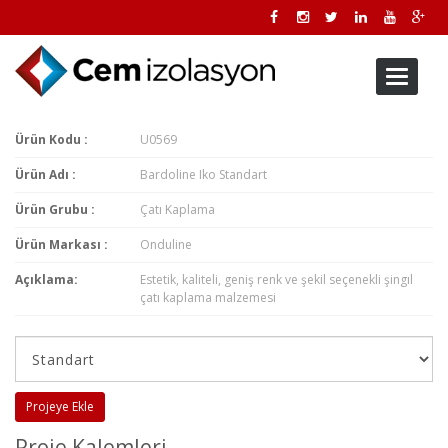
Toggle
navigati
Ürün Kodu :
U0569
Ürün Adı :
Bardoline Iko Standart
Ürün Grubu :
Çatı Kaplama
Ürün Markası :
Onduline
Açıklama:
Estetik, kaliteli, geniş renk ve şekil seçenekli şingıl
çatı kaplama malzemesi
Projeye Ekle
Proje Kalemleri