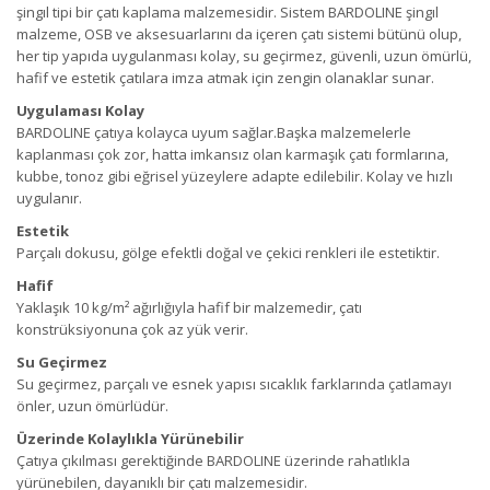
şingıl tipi bir çatı kaplama malzemesidir. Sistem BARDOLINE şingıl
malzeme, OSB ve aksesuarlarını da içeren çatı sistemi bütünü olup,
her tip yapıda uygulanması kolay, su geçirmez, güvenli, uzun ömürlü,
hafif ve estetik çatılara imza atmak için zengin olanaklar sunar.
Uygulaması Kolay
BARDOLINE çatıya kolayca uyum sağlar.Başka malzemelerle
kaplanması çok zor, hatta imkansız olan karmaşık çatı formlarına,
kubbe, tonoz gibi eğrisel yüzeylere adapte edilebilir. Kolay ve hızlı
uygulanır.
Estetik
Parçalı dokusu, gölge efektli doğal ve çekici renkleri ile estetiktir.
Hafif
Yaklaşık 10 kg/m² ağırlığıyla hafif bir malzemedir, çatı
konstrüksiyonuna çok az yük verir.
Su Geçirmez
Su geçirmez, parçalı ve esnek yapısı sıcaklık farklarında çatlamayı
önler, uzun ömürlüdür.
Üzerinde Kolaylıkla Yürünebilir
Çatıya çıkılması gerektiğinde BARDOLINE üzerinde rahatlıkla
yürünebilen, dayanıklı bir çatı malzemesidir.