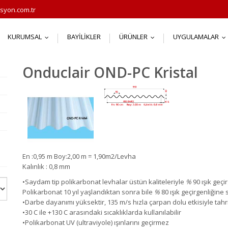
syon.com.tr
KURUMSAL
BAYILIKLER
ÜRÜNLER
UYGULAMALAR
...
...
.
Onduclair OND-PC Kristal
ı
En :0,95 m Boy:2,00 m = 1,90m2/Levha
Kalınlık : 0,8 mm
•
Saydam tip polikarbonat
levhalar
ü
st
ün
kaliteleriyle
%
90 ışı
k
geç
i
Polikarbonat
10 yı
l
ya
şlandıktan
sonra
bile
%
80 ışı
k
ge
çirgenliğine
•
Darbe
dayanımı
y
ü
ksektir
,
135 m
/
s
h
ı
zla
çarpan
dolu etkisiyle tah
•
30
C
ile
+
130
C aras
ı
ndaki
s
ı
cakl
ı
klarda kullan
ı
labilir
•
Polikarbonat
UV (ultraviyole) ışı
nlar
ını
ge
çirmez