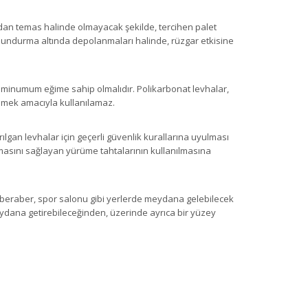
udan
temas
halinde olmayacak
ş
ekilde
,
tercihen
palet
undurma alt
ı
nda
depolanmalar
ı
halinde
,
rüzgar
etkisine
iği minumum
eğ
ime
sahip
olmal
ı
d
ı
r
.
Polikarbonat levhalar
,
emek
amac
ı
yla kullan
ı
lamaz
.
r
ı
lgan levhalar i
ç
in
geç
erli
gü
venlik
kurallar
ı
na uyulmas
ı
mas
ı
n
ı
sağlayan
yürüme
tahtalar
ının
kullan
ı
lmas
ına
 beraber
,
spor salonu gibi yerlerde
meydana gelebilecek
ydana
getirebileceğinden
,
ü
zerinde
ayrıca
bir
yüzey