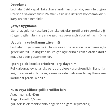
Depolama
Levhalar
ü
st
ü
kapal
ı
,
fakat havaland
ırı
lan ortamda
,
zeminle doğr
ü
zerinde saklanmal
ı
d
ı
r
.
Paletler
kesinlikle
ü
st
ü
ste
konmamal
ı
d
ır
.
S
kar
şı ö
nlem
al
ı
nmal
ı
d
ır
.
Ç
at
ıya
uygulama
Genel uygulama ko
ş
ulları
Ç
at
ı
iskeleti
,
oluk profillerinin gerektird
r
ü
zgar
bağlant
ı
lar
ının yerine geçmez veya a
şığı
n
burkulmas
ını
ö
nl
Uygulama ve kullan
ım gü
venliğ
i
Levhalar d
öş
enirken ve kullan
ım
s
ı
ras
ı
nda
ü
zerine
bas
ı
lmamas
ı
,
k
ı
gereklidir
.
Yü
k
ü
n dağılmas
ı
n
ı
ve
ç
at
ı
aşıklar
ı
na direkt olarak aktar
ı
l
mutlaka
özen
gö
sterilmelidir
.
İç
ten
gelebilecek darbelere kar
şı
dayanım
Polikarbonat levhalar
,
dış ve iç darbelere karşı
dirençlidir
.
Bununla
yo
ğ
un ve sü
rekli darbeler
,
zaman
iç
inde
malzemede
zayı
flama
me
korumas
ı
gerekli olabilir
.
Kutu veya
b
ü
kme
ç
elik profiller
için
Asgari geniş
lik
: 40
mm
Asgari
kal
ı
nl
ı
k
:1
,
5
mm
(yü
kseklik
,
eleman
ın
tablo de
ğ
erlerine
göre seç
ilmelidir
)