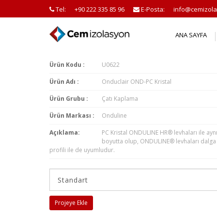
Tel:
+90 222 335 85 96
E-Posta:
info@cemizola
ANA SAYFA
Ürün Kodu :
U0622
Ürün Adı :
Onduclair OND-PC Kristal
Ürün Grubu :
Çatı Kaplama
Ürün Markası :
Onduline
Açıklama:
PC Kristal ONDULINE HR® levhaları ile ayn
boyutta olup, ONDULINE® levhaları dalga
profili ile de uyumludur.
Projeye Ekle