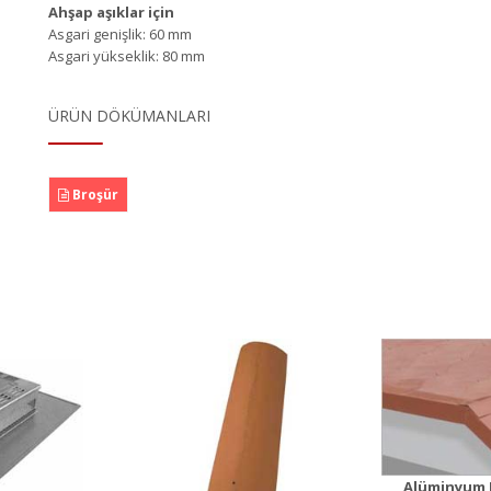
Ah
şap
a
şı
klar i
ç
in
Asgari
geni
ş
lik
: 60
mm
Asgari yü
kseklik
: 80
mm
ÜRÜN DÖKÜMANLARI
Broşür
Alüminyum Mahya
aturka
Alümi
Kapağı
n Detayı
Ürün Detayı
Ürü
Alüminyum 