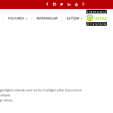
POLYUREA
REFERANSLAR
İLETIŞIM
..
...
...
rgenliğ
ine
olanak
verir ve
bu
ö
zelliğ
ini yı
llar boyu korur
.
sahiptir
.
rip olmaz
.