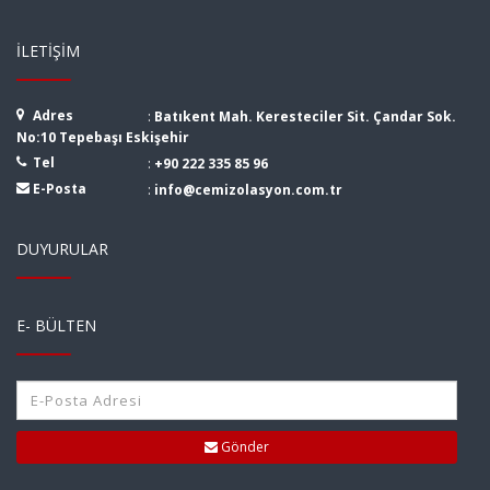
İLETIŞIM
Adres
:
Batıkent Mah. Keresteciler Sit. Çandar Sok.
No:10 Tepebaşı Eskişehir
Tel
:
+90 222 335 85 96
E-Posta
:
info@cemizolasyon.com.tr
DUYURULAR
E- BÜLTEN
Gönder