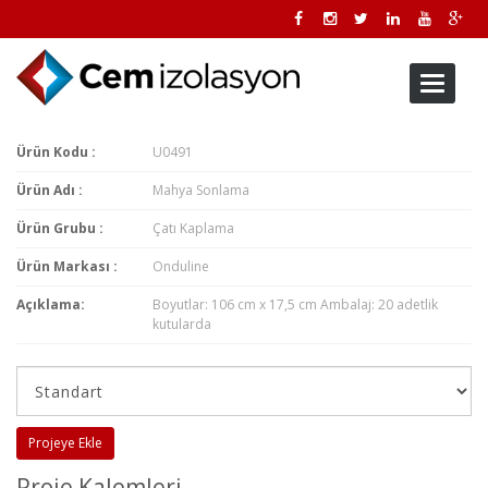
Toggle
navigati
Ürün Kodu :
U0491
Ürün Adı :
Mahya Sonlama
Ürün Grubu :
Çatı Kaplama
Ürün Markası :
Onduline
Açıklama:
Boyutlar: 106 cm x 17,5 cm Ambalaj: 20 adetlik
kutularda
Projeye Ekle
Proje Kalemleri