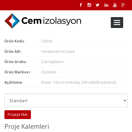
Toggle
navigati
Ürün Kodu :
U0504
Ürün Adı :
Havalandırma Çıtası
Ürün Grubu :
Çatı Kaplama
Ürün Markası :
Onduline
Açıklama:
Boyut: 100 cm Ambalaj: 200 adetlik kutularda
Projeye Ekle
Proje Kalemleri