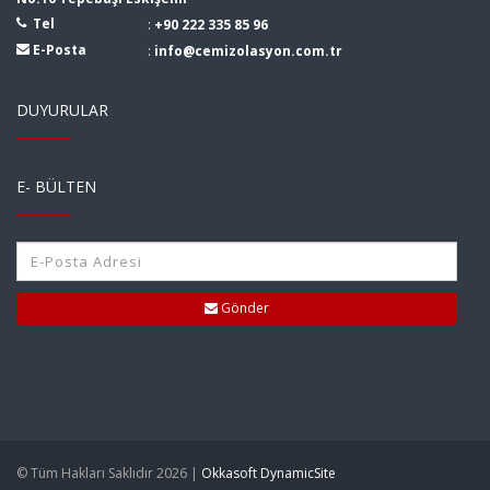
Tel
:
+90 222 335 85 96
E-Posta
:
info@cemizolasyon.com.tr
DUYURULAR
E- BÜLTEN
Gönder
© Tüm Hakları Saklıdır 2026 |
Okkasoft DynamicSite