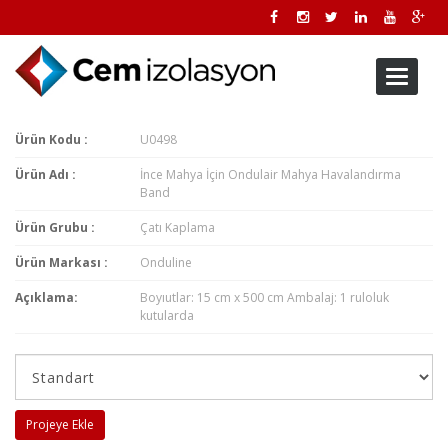
Toggle
navigati
Ürün Kodu :
U0498
Ürün Adı :
İnce Mahya İçin Ondulair Mahya Havalandırma
Band
Ürün Grubu :
Çatı Kaplama
Ürün Markası :
Onduline
Açıklama:
Boyıutlar: 15 cm x 500 cm Ambalaj: 1 ruloluk
kutularda
Projeye Ekle