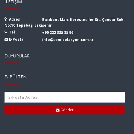
İLETIŞIM
Adres
:
Batıkent Mah. Keresteciler Sit. Çandar Sok.
No:10 Tepebaşı Eskişehir
Tel
:
+90 222 335 85 96
E-Posta
:
info@cemizolasyon.com.tr
DUYURULAR
E- BÜLTEN
Gönder