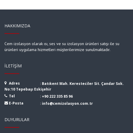
HAKKIMIZDA
Cem izolasyon olarak ısı, ses ve su izolasyon ürünleri satışı ile su
ürünleri uygulama hizmetleri müşterilerimize sunulmaktadır.
İLETIŞIM
Adres
:
Batıkent Mah. Keresteciler Sit. Çandar Sok.
No:10 Tepebaşı Eskişehir
Tel
:
+90 222 335 85 96
E-Posta
:
info@cemizolasyon.com.tr
DUYURULAR