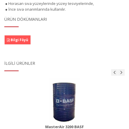
● Horasan sıva yüzeylerinde yüzey tesviyelerinde,
● İnce sıva onarımlarında kullanılır.
ÜRÜN DÖKÜMANLARI
Bilgi Föyü
İLGILI ÜRÜNLER
MasterBrace ADH 1406 (Concresive)
Ürün Detayı
MasterAir 3200 BASF