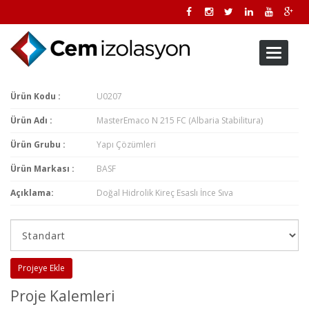
Toggle
navigati
Ürün Kodu :
U0207
Ürün Adı :
MasterEmaco N 215 FC (Albaria Stabilitura)
Ürün Grubu :
Yapı Çözümleri
Ürün Markası :
BASF
Açıklama:
Doğal Hidrolik Kireç Esaslı İnce Sıva
Projeye Ekle
Proje Kalemleri