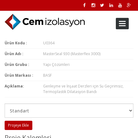
Toggle
navigati
Ürün Kodu :
U0364
Ürün Adı :
MasterSeal 930 (Masterflex 3000)​
Ürün Grubu :
Yapı Çözümleri
Ürün Markası :
BASF
Açıklama:
Genleşme ve İnşaat Derzleri için Su Geçirimsiz,
Termoplastik Dilatasyon Bandı
Projeye Ekle
Proje Kalemleri