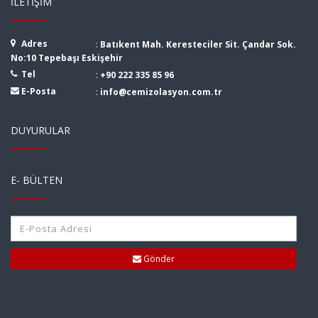
İLETIŞIM
Adres
:
Batıkent Mah. Keresteciler Sit. Çandar Sok.
No:10 Tepebaşı Eskişehir
Tel
:
+90 222 335 85 96
E-Posta
:
info@cemizolasyon.com.tr
DUYURULAR
E- BÜLTEN
Gönder