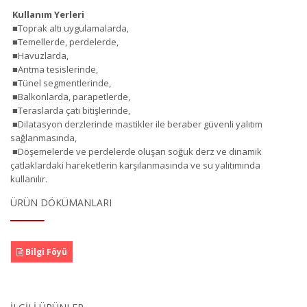
Kullanım Yerleri
■Toprak altı uygulamalarda,
■Temellerde, perdelerde,
■Havuzlarda,
■Arıtma tesislerinde,
■Tünel segmentlerinde,
■Balkonlarda, parapetlerde,
■Teraslarda çatı bitişlerinde,
■Dilatasyon derzlerinde mastikler ile beraber güvenli yalıtım
sağlanmasında,
■Döşemelerde ve perdelerde oluşan soğuk derz ve dinamik
çatlaklardaki hareketlerin karşılanmasında ve su yalıtımında
kullanılır.
ÜRÜN DÖKÜMANLARI
Bilgi Föyü