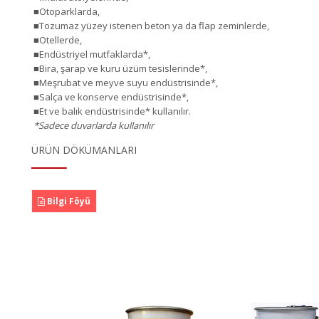
■Otoparklarda,
■Tozumaz yüzey istenen beton ya da flap zeminlerde,
■Otellerde,
■Endüstriyel mutfaklarda*,
■Bira, şarap ve kuru üzüm tesislerinde*,
■Meşrubat ve meyve suyu endüstrisinde*,
■Salça ve konserve endüstrisinde*,
■Et ve balık endüstrisinde* kullanılır.
*Sadece duvarlarda kullanılır
ÜRÜN DÖKÜMANLARI
Bilgi Föyü