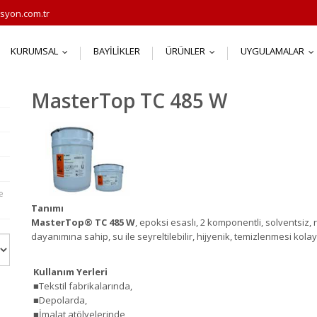
syon.com.tr
KURUMSAL
BAYILIKLER
ÜRÜNLER
UYGULAMALAR
...
...
.
MasterTop TC 485 W
e
Tanımı
MasterTop
®
TC 485 W
, epoksi esaslı, 2 komponentli, solventsiz,
dayanımına sahip, su ile seyreltilebilir, hijyenik, temizlenmesi kola
Kullanım Yerleri
■Tekstil fabrikalarında,
■Depolarda,
■İmalat atölyelerinde,