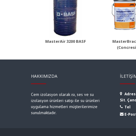
Air 3200
MasterBrace ADH
Maste
1406 (Concresive)
1420 (
 Detayı
Ürün Detayı
Ürü
MasterAir 3200 BASF
MasterBrac
(Concresi
HAKKIMIZDA
İLETIŞI
Adres
Cem izolasyon olarak ısı, ses ve su
Sit. Çan
izolasyon ürünleri satışı ile su ürünleri
uygulama hizmetleri müşterilerimize
Tel
sunulmaktadır.
E-Pos