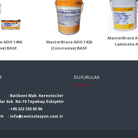
MasterBrace ADH
Maste
rBrace ADH
4000 (Mbrace
(Mbr
Concresive)
Laminate Adesivo)
Ürü
n Detayı
Ürün Detayı
MasterBrace A
e ADH 1406
MasterBrace ADH 1420
Laminate A
ve) BASF
(Concresive) BASF
M
DUYURULAR
:
Batıkent Mah. Keresteciler
dar Sok. No:10 Tepebaşı Eskişehir
:
+90 222 335 85 96
ta
:
info@cemizolasyon.com.tr