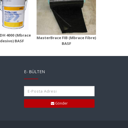
Maste
rBrace FIB
MasterBrace LAM
(Mbr
ace Fibre)
(Mbrace Laminate)
Ür
n Detayı
Ürün Detayı
DH 4000 (Mbrace
MasterBrace FIB (Mbrace Fibre)
MasterBra
desivo) BASF
BASF
Lamin
E- BÜLTEN
Gönder