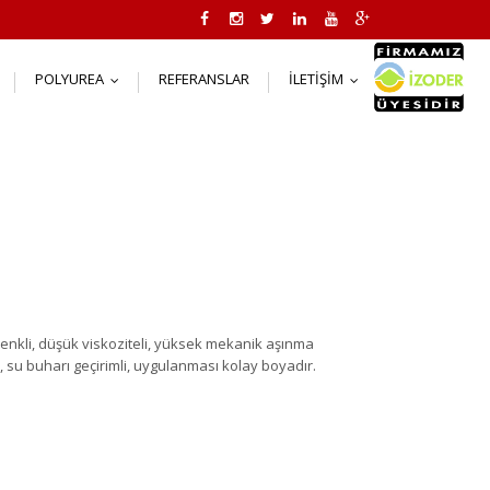
POLYUREA
REFERANSLAR
İLETIŞIM
..
...
...
 renkli, düşük viskoziteli, yüksek mekanik aşınma
y, su buharı geçirimli, uygulanması kolay boyadır.