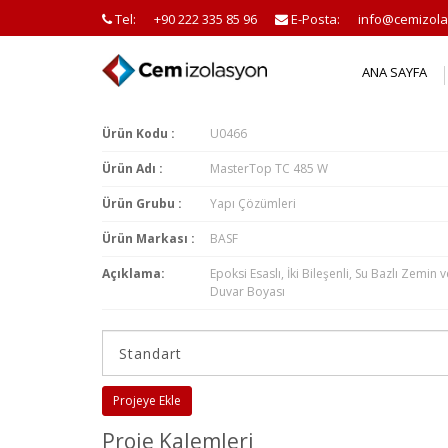
Tel:
+90 222 335 85 96
E-Posta:
info@cemizola
ANA SAYFA
Ürün Kodu :
U0466
Ürün Adı :
MasterTop TC 485 W
Ürün Grubu :
Yapı Çözümleri
Ürün Markası :
BASF
Açıklama:
Epoksi Esaslı, İki Bileşenli, Su Bazlı Zemin v
Duvar Boyası
Projeye Ekle
Proje Kalemleri