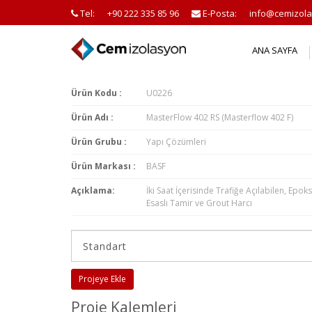
Tel:
+90 222 335 85 96
E-Posta:
info@cemizola
ANA SAYFA
Ürün Kodu :
U0226
Ürün Adı :
MasterFlow 402 RS (Masterflow 402 F)
Ürün Grubu :
Yapı Çözümleri
Ürün Markası :
BASF
Açıklama:
İki Saat İçerisinde Trafiğe Açılabilen, Epoks
Esaslı Tamir ve Grout Harcı
Projeye Ekle
Proje Kalemleri