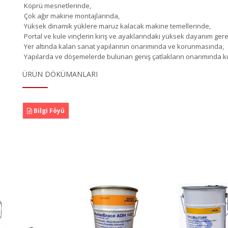
Köprü mesnetlerinde,
Çok ağır makine montajlarında,
Yüksek dinamik yüklere maruz kalacak makine temellerinde,
Portal ve kule vinçlerin kiriş ve ayaklarındaki yüksek dayanım ger
Yer altında kalan sanat yapılarının onarımında ve korunmasında,
Yapılarda ve döşemelerde bulunan geniş çatlakların onarımında kul
ÜRÜN DÖKÜMANLARI
Bilgi Föyü
MasterBrace ADH
Maste
rBrace ADH
4000 (Mbrace
(Mbr
Concresive)