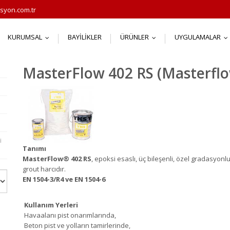
syon.com.tr
KURUMSAL
BAYILIKLER
ÜRÜNLER
UYGULAMALAR
...
...
.
MasterFlow 402 RS (Masterflo
i
Tanımı
MasterFlow
®
402 RS
, epoksi esaslı, üç bileşenli, özel gradasyonlu
grout harcıdır.
EN 1504-3/R4 ve EN 1504-6
Kullanım Yerleri
Havaalanı pist onarımlarında,
Beton pist ve yolların tamirlerinde,