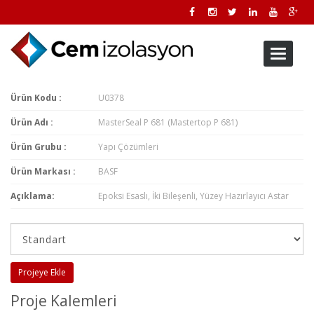
Toggle
navigati
Ürün Kodu :
U0378
Ürün Adı :
MasterSeal P 681 (Mastertop P 681)
Ürün Grubu :
Yapı Çözümleri
Ürün Markası :
BASF
Açıklama:
Epoksi Esaslı, İki Bileşenli, Yüzey Hazırlayıcı Astar
Projeye Ekle
Proje Kalemleri