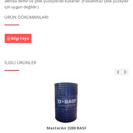
altında demir ve çelik yüzeylerde kullanılır. (Paslanmaz çelik yüzeyler
için uygun değildir.)
ÜRÜN DÖKÜMANLARI
Bilgi Föyü
İLGILI ÜRÜNLER
MasterBrace ADH 1406 (Concresive)
Ürün Detayı
MasterAir 3200 BASF