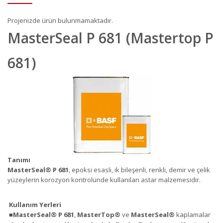
Projenizde ürün bulunmamaktadır.
MasterSeal P 681 (Mastertop P
681)
Tanımı
MasterSeal
®
P 681
, epoksi esaslı, ik bileşenli, renkli, demir ve çelik
yüzeylerin korozyon kontrolünde kullanılan astar malzemesidir.
Kullanım Yerleri
■
MasterSeal
®
P 681
,
MasterTop
®
ve
MasterSeal
®
kaplamalar