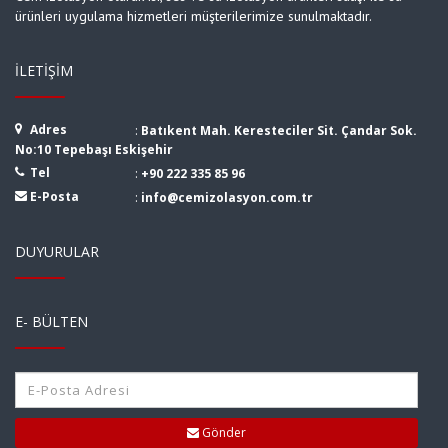
ürünleri uygulama hizmetleri müşterilerimize sunulmaktadır.
İLETIŞIM
Adres
:
Batıkent Mah. Keresteciler Sit. Çandar Sok.
No:10 Tepebaşı Eskişehir
Tel
:
+90 222 335 85 96
E-Posta
:
info@cemizolasyon.com.tr
DUYURULAR
E- BÜLTEN
Gönder