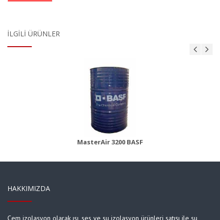
İLGILI ÜRÜNLER
MasterBrace ADH 1406 (Concresive)
Ürün Detayı
MasterAir 3200 BASF
HAKKIMIZDA
Cem izolasyon olarak ısı, ses ve su izolasyon ürünleri satışı ile su