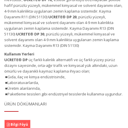
hafif pürüzlü yüzeyli, mükemmel kimyasal ve solvent dayanımı olan,
4-9 mm kalınlıkta uygulanan zemin kaplama sistemidir. Kayma
Dayanımı R11 (DIN 51130)
UCRETE
®
DP 20
, pürüzlü yüzeyli,
mükemmel kimyasal ve solvent dayanımı olan 4-9 mm kalınlıkta
uygulanan zemin kaplama sistemidir. Kayma Dayanımı R13 (DIN
51130)
UCRETE
®
DP 30
, pürüzlü yüzeyli, mükemmel kimyasal ve
solvent dayanımı olan 4-9 mm kalınlıkta uygulanan zemin kaplama
sistemidir. Kayma Dayanımı R13 (DIN 51130)
Kullanım Yerleri
UCRETE
®
DP
üç farklı kalınlık alternatifi ve üç farklı yüzey pürüz
dizaynı sayesinde, orta-ağır trafik ve kimyasal yük altındaki, uzun
ömürlü ve dayanıklı kaymaz kaplama ihiyacı olan;
■Gıda, ilaç ve kimya endüstrisinde,
■Laboratuvarlarda,
■Üretim alanlarında,
■Paketleme tesisleri gibi endüstriyel tesislerde kullanıma uygundur.
ÜRÜN DÖKÜMANLARI
Bilgi Föyü