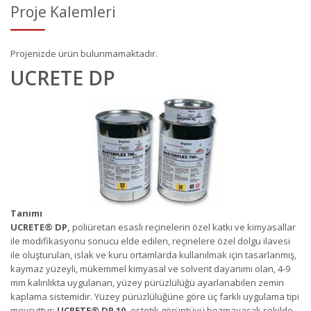
Proje Kalemleri
Projenizde ürün bulunmamaktadır.
UCRETE DP
Tanımı
UCRETE
®
DP,
poliüretan esaslı reçinelerin özel katkı ve kimyasallar
ile modifikasyonu sonucu elde edilen, reçinelere özel dolgu ilavesi
ile oluşturulan, ıslak ve kuru ortamlarda kullanılmak için tasarlanmış,
kaymaz yüzeyli, mükemmel kimyasal ve solvent dayanımı olan, 4-9
mm kalınlıkta uygulanan, yüzey pürüzlülüğü ayarlanabilen zemin
kaplama sistemidir. Yüzey pürüzlülüğüne göre üç farklı uygulama tipi
mevcuttur;
UCRETE
®
DP 10,
estetik görüntüyü bozmayacak şekilde